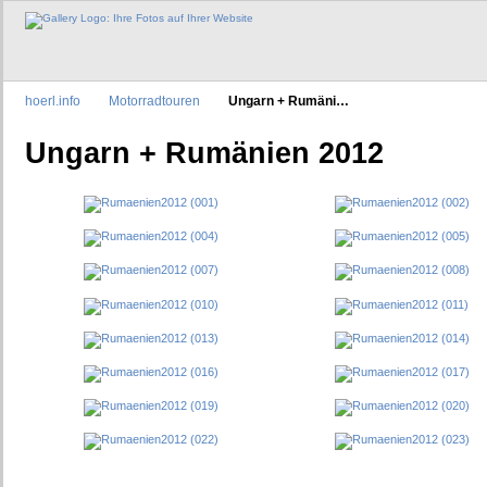
hoerl.info
Motorradtouren
Ungarn + Rumäni…
Ungarn + Rumänien 2012